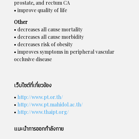
prostate, and rectum CA
• improve quality of life
Other
• decreases all cause mortality
• decreases all cause morbidity
• decreases risk of obesity
• improves symptoms in peripheral vascular
occlusive disease
เว็บไซต์ที่เกี่ยวข้อง
•
http://www.pt.or.th/
•
http://www.pt.mahidol.ac.th/
•
http://www.thaipt.org/
แนะนำการออกกำลังกาย